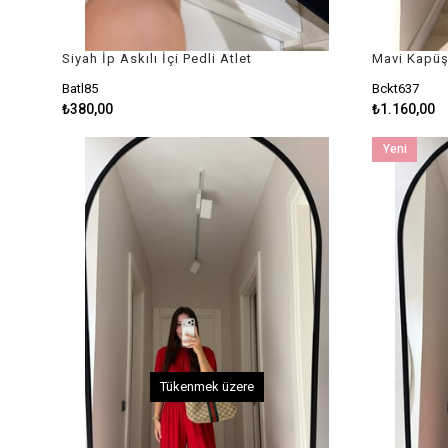
Siyah İp Askılı İçi Pedli Atlet
Batl85
Bckt637
₺380,00
₺1.160,00
Yeni
Ürün
Tükenmek üzere