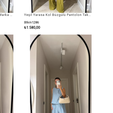
Açık Mavi Bel Lastikli Bol Paça Marka Model Pantolon
Yeşil Yarasa Kol Büzgülü Pantolon Takım
Btkm1286
₺1.580,00