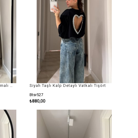
Lacivert Kendinden Çizgili Taşlamalı Marka Model Barrel Jean
Siyah Taşlı Kalp Detaylı Vatkalı Tişört
Btsr527
₺880,00