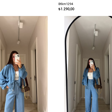
Btkm1294
₺1.290,00