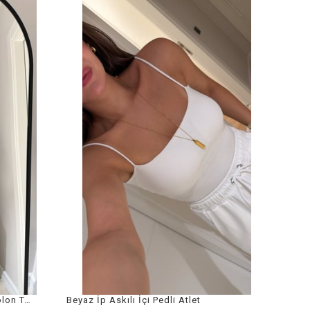
Siyah Tül Detaylı Fermuarlı Pantolon Takım
Beyaz İp Askılı İçi Pedli Atlet