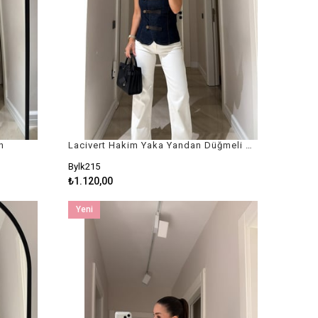
n
Lacivert Hakim Yaka Yandan Düğmeli Denim Yelek
Bylk215
₺1.120,00
Yeni
Ürün