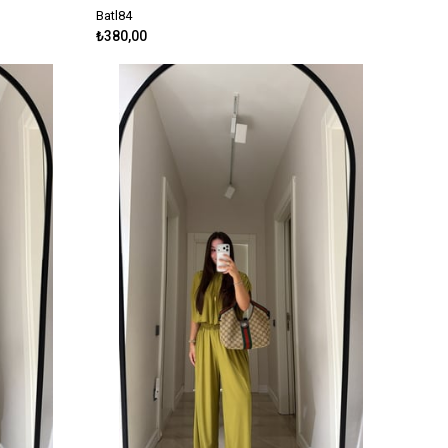
Batl84
₺380,00