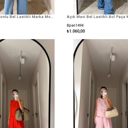
Mavi Kapüşonlu Bel Lastikli Marka Model Ceket
Bpan1494
₺1.060,00