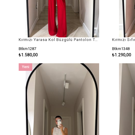
Kırmızı Yarasa Kol Büzgülü Pantolon Takım
Kırmızı Sıf
Btkm1287
Btkm1348
₺1.580,00
₺1.290,00
Yeni
Ürün