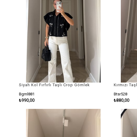
Siyah Kol Fırfırlı Taşlı Crop Gömlek
Kırmızı Taşl
Bgml881
Btsr528
₺990,00
₺880,00