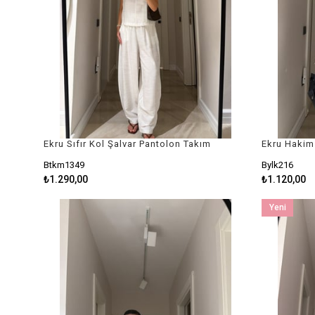
Ekru Sıfır Kol Şalvar Pantolon Takım
Btkm1349
Bylk216
₺1.290,00
₺1.120,00
Yeni
Ürün