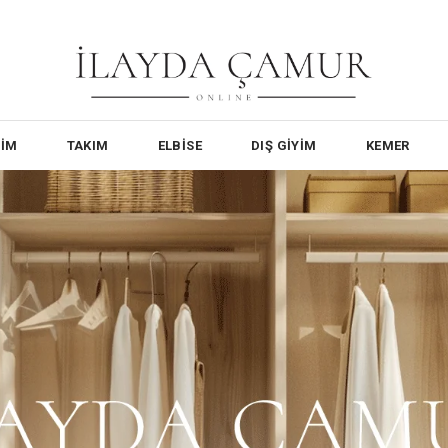
YİM
TAKIM
ELBİSE
DIŞ GİYİM
KEMER