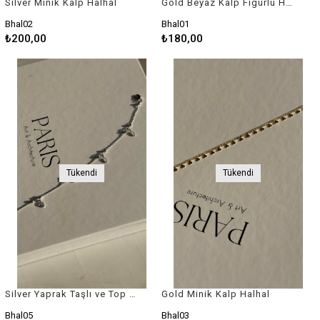
Silver Minik Kalp Halhal
Gold Beyaz Kalp Figürlü Halhal
Bhal02
Bhal01
₺200,00
₺180,00
Tükendi
Tükendi
Silver Yaprak Taşlı ve Top Halhal
Gold Minik Kalp Halhal
Bhal05
Bhal03