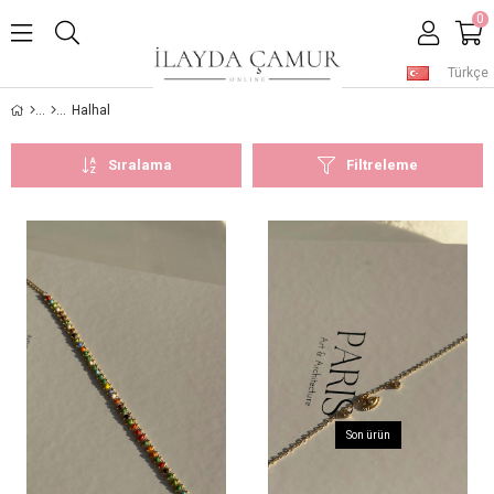
0
Türkçe
Halhal
Sıralama
Filtreleme
Son ürün