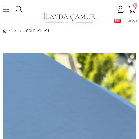
0
Türkçe
GOLD İKILI KUZEY YILDIZI EARCUFF KIKIRDAK KÜPE