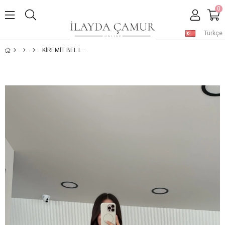
0
Türkçe
KIREMIT BEL LASTIKLI KETEN ŞORT TAKIM