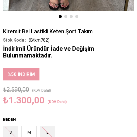
Kiremit Bel Lastikli Keten Şort Takım
(Btkm782)
İndirimli Üründür İade ve Değişim
Bulunmamaktadır.
%
50
İNDIRIM
₺2.590,00
(KDV Dahil)
₺1.300,00
(KDV Dahil)
BEDEN
S
M
L